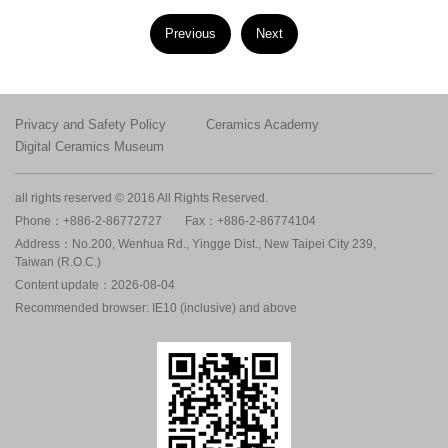
Previous
Next
Privacy and Safety Policy
Ceramics Academy
Digital Ceramics Museum
all rights reserved © 2016 All Rights Reserved.
Phone：+886-2-86772727
Fax：+886-2-86774104
Address：No.200, Wenhua Rd., Yingge Dist., New Taipei City 239,
Taiwan (R.O.C.)
Content update：2026-08-04
Recommended browser: IE10 (inclusive) and above