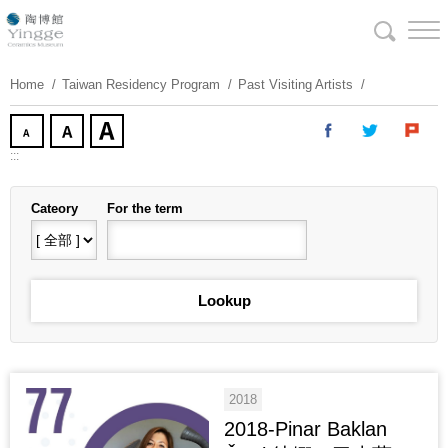
Skip
To
Content
Home
Taiwan Residency Program
Past Visiting Artists
:::
Cateory
For the term
2018
2018-Pinar Baklan