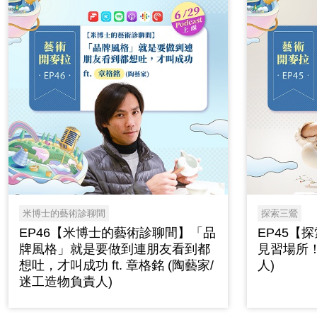
米博士的藝術診聊間
探索三鶯
EP46【米博士的藝術診聊間】「品
EP45【
牌風格」就是要做到連朋友看到都
見習場所！
想吐，才叫成功 ft. 章格銘 (陶藝家/
人)
迷工造物負責人)