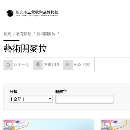
跳
:::
到
Powered by
Translate
主
要
內
首頁
教育活動
藝術開麥拉
容
區
藝術開麥拉
塊
回上一頁
友善列印
RSS 訂閱
:::
分類
關鍵字