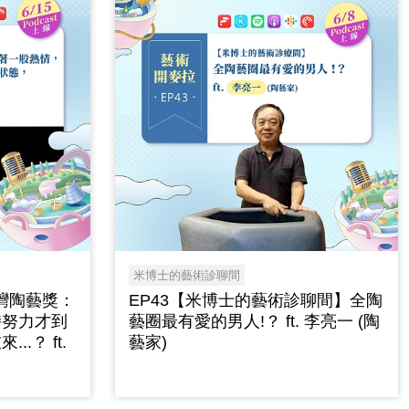
米博士的藝術診聊間
臺灣陶藝獎：
EP43【米博士的藝術診聊間】全陶
持努力才到
藝圈最有愛的男人!？ ft. 李亮一 (陶
.？ ft.
藝家)