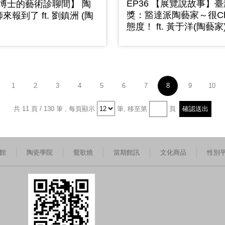
EP36 【展覽說故事】
米博士的藝術診聊間】 陶
獎：豁達派陶藝家～很Chi
報到了 ft. 劉鎮洲 (陶
態度！ ft. 黃于洋(陶藝家
1
2
3
4
5
6
7
8
9
10
共 11 頁 / 130 筆
,
每頁顯示
筆,
移至第
頁
館
陶瓷學院
鶯歌燒
當期館訊
文化商品
性別