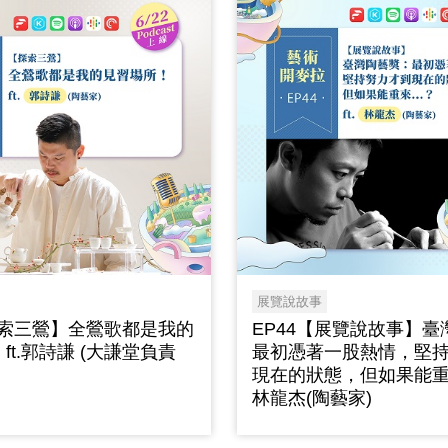
展覽說故事
探索三鶯】全鶯歌都是我的
EP44【展覽說故事】
ft.郭詩謙 (大謙堂負責
最初憑著一股熱情，堅
現在的狀態，但如果能重來..
林龍杰(陶藝家)