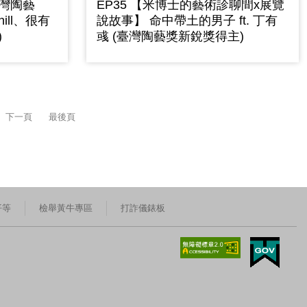
臺灣陶藝
EP35 【米博士的藝術診聊間x展覽
ll、很有
說故事】 命中帶土的男子 ft. 丁有
)
彧 (臺灣陶藝獎新銳獎得主)
下一頁
最後頁
平等
檢舉黃牛專區
打詐儀錶板