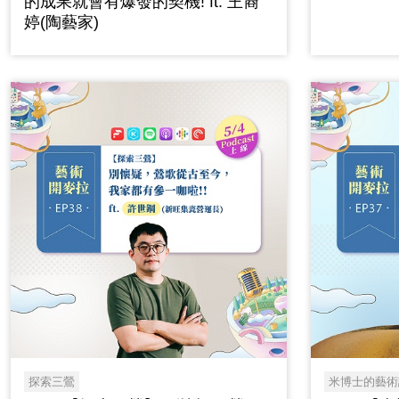
的成果就會有爆發的契機! ft. 王裔
婷(陶藝家)
探索三鶯
米博士的藝術