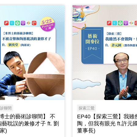
診聊間
探索三鶯
米博士的藝術診聊間】 不
EP40【探索三鶯】我雖
藝耽誤的兼修才子 ft. 劉
陶，但我有眼光 ft.許元
家)
董事長)