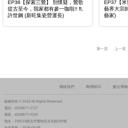
EP38【探索三鶯】 別懷疑，鶯歌
EP37【
從古至今，我家都有參一咖啦!! ft.
藝界大宗師來
許世鋼 (新旺集瓷營運長)
藝家)
第一頁
上一頁
聯絡我們
陶博館IG
數位博物
版權所有 © 2016 All Rights Reserved.
電話：(02)8677-2727
傳真：(02)8677-4104
地址：239218新北市鶯歌區文化路200號
內容更新 ：2026-08-06