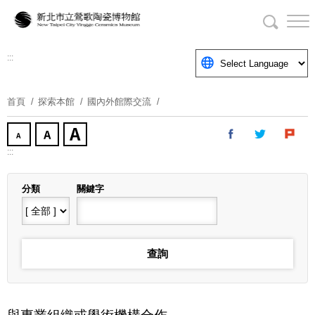
跳
到
主
要
:::
內
容
首頁
探索本館
國內外館際交流
區
塊
:::
分類
關鍵字