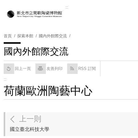
跳
:::
到
Powered by
Translate
主
要
內
首頁
探索本館
國內外館際交流
容
區
國內外館際交流
塊
回上一頁
友善列印
RSS 訂閱
:::
荷蘭歐洲陶藝中心
上一則
國立臺北科技大學