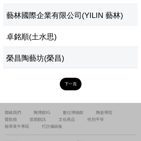
藝林國際企業有限公司(YILIN 藝林)
卓銘順(土水思)
榮昌陶藝坊(榮昌)
下一頁
聯絡我們
陶博館IG
數位博物館
陶瓷學院
鶯歌燒
當期館訊
文化商品
性別平等
檢舉黃牛專區
打詐儀錶板