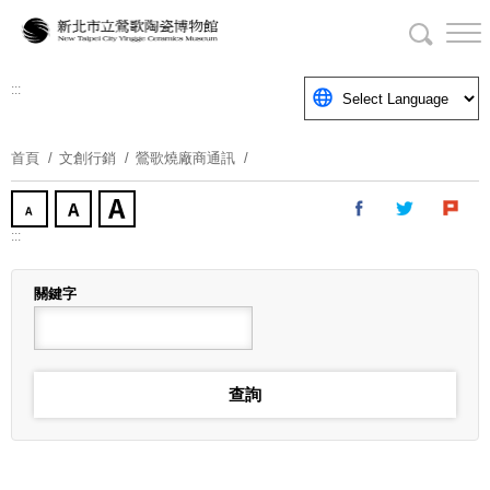
跳
到
主
要
:::
內
容
首頁
文創行銷
鶯歌燒廠商通訊
區
塊
:::
關鍵字