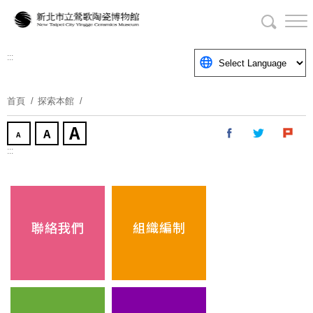
跳
到
主
要
:::
內
容
首頁
探索本館
區
塊
:::
聯絡我們
組織編制