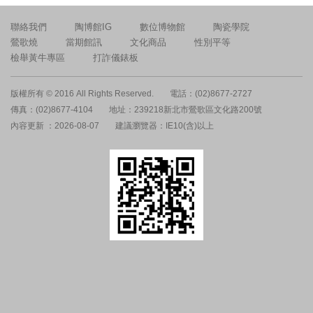
聯絡我們
陶博館IG
數位博物館
陶瓷學院
鶯歌燒
當期館訊
文化商品
性別平等
檢舉黃牛專區
打詐儀錶板
版權所有 © 2016 All Rights Reserved.
電話：(02)8677-2727
傳真：(02)8677-4104
地址：239218新北市鶯歌區文化路200號
內容更新 ：2026-08-07
建議瀏覽器：IE10(含)以上