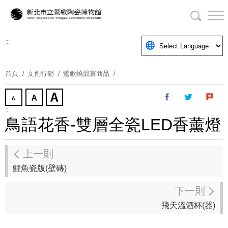
跳
到
主
要
:::
內
容
首頁
文創行銷
鶯歌燒競賽商品
區
塊
:::
鳥語花香-雙層全瓷LED香薰燈
上一則
鯉魚瓷版(壁磚)
下一則
飛天溫酒杯(器)