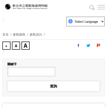
跳
到
主
要
:::
內
容
首頁
參觀服務
參觀資訊
區
塊
:::
關鍵字