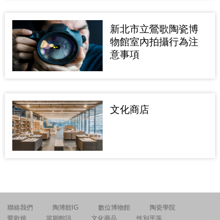
新北市立鶯歌陶瓷博
物館室內拍攝行為注
意事項
文化商店
聯絡我們
陶博館IG
數位博物館
陶瓷學院
鶯歌燒
當期館訊
文化商品
性別平等