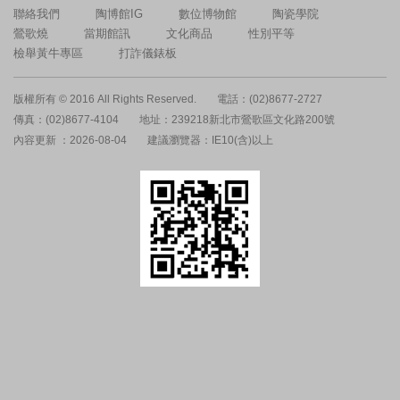
聯絡我們
陶博館IG
數位博物館
陶瓷學院
鶯歌燒
當期館訊
文化商品
性別平等
檢舉黃牛專區
打詐儀錶板
版權所有 © 2016 All Rights Reserved.
電話：(02)8677-2727
傳真：(02)8677-4104
地址：239218新北市鶯歌區文化路200號
內容更新 ：2026-08-04
建議瀏覽器：IE10(含)以上