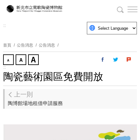
跳
到
主
要
:::
內
容
首頁
公告消息
公告消息
區
塊
:::
陶瓷藝術園區免費開放
上一則
陶博館場地租借申請服務