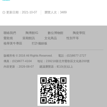
更新日期：2021-10-07
瀏覽人次：3489
聯絡我們
陶博館IG
數位博物館
陶瓷學院
鶯歌燒
當期館訊
文化商品
性別平等
檢舉黃牛專區
打詐儀錶板
版權所有 © 2016 All Rights Reserved.
電話：(02)8677-2727
傳真：(02)8677-4104
地址：239218新北市鶯歌區文化路200號
內容更新 ：2026-08-07
建議瀏覽器：IE10(含)以上