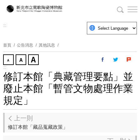
跳
到
主
要
:::
內
容
首頁
公告消息
其他訊息
區
塊
:::
修訂本館「典藏管理要點」並
廢止本館「暫管文物處理作業
規定」
上一則
修訂本館「藏品蒐藏政策」