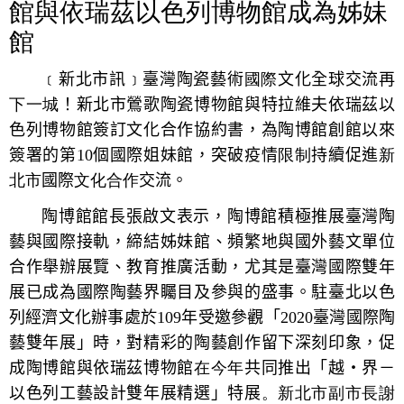
館與依瑞茲以色列博物館成為姊妹
館
﹝新北市訊﹞臺灣陶瓷藝術
國際
文化全球交流再
下一城
！新北市鶯歌陶瓷博物館與特拉維夫依瑞茲以
色列博物館簽訂文化合作協約書，為陶博館創館以來
簽署的第
10
個國際姐妹館，突破疫情
限制
持續促進
新
北市
國際
文化合作
交流。
陶博館館長張啟文表示，陶博館積極推展臺灣陶
藝與國際接軌，締結姊妹館、頻繁地與國外藝文單位
合作舉辦展覽、教育推廣活動，尤其是臺灣國際雙年
展已成為國際陶藝界矚目及參與的盛事。駐臺北以色
列經濟文化辦事處於
109
年受邀參觀「
2020
臺灣國際陶
藝雙年展」時，對精彩的陶藝創作留下深刻印象，促
成陶博館與依瑞茲博物館
在今年
共同推出「越‧界－
以色列工藝設計雙年展精選」特展
。新北市副市長謝