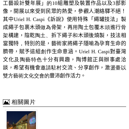
工藝設計雙年展」
的
10
組雕塑及裝置作品以及
3
部影
像，開展以來受到民眾的熱愛，參觀人潮絡驛不絕！
其中
Uriel H. Caspi
《訴說》使用特殊「繩罐技法」製
成繩子包裹木頭
做為
骨架，再
用
陶土包覆
木頭
進行
骨
架
構建，陰乾
陶土、
拆下繩子
和
木頭後燒製，技法相
當獨特
，
特別的是，藝術家將繩子隱喻為孕育生命的
臍帶，賦予這組
創
作生命意涵。
Uriel H. Caspi
對臺灣
文化
及陶藝特色
十分有興趣，陶博館正與辦事處洽
談，希望有機會
邀請駐村
交流、分享創作，激
盪臺以
雙方藝術文化交會的
豐沛創作活力。
相關圖片