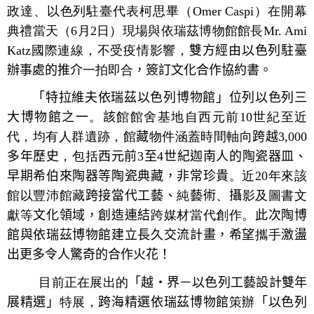
政達、以色列駐臺代表柯思畢（
Omer Caspi
）在開幕
典禮當天（
6
月
2
日）現場與依瑞茲博物館館長
Mr. Ami
Katz
國際連線，不受疫情影響，
雙方經由以色列駐臺
辦事處的推介
一拍即合
，簽訂文化合作協約書。
「特拉維夫依瑞茲以色列博物館」位列以色列三
大博物館之一
。
該
館館舍基地自西元前
10
世紀至近
代，均有人群遺跡，館
藏
物件涵蓋時間軸向
跨越
3,000
多年歷史
，包括
西元前
3
至
4
世紀迦南人的陶瓷器皿、
早期希伯來陶器等陶瓷典藏，非常珍貴
。近
20
年來該
館以豐沛館藏
跨接當代工藝、
純
藝術
、
攝
影及圖書文
獻等
文化領域，創造連結
跨媒材當代創作。
此次陶博
館與依瑞茲博物館建立長久交流計畫，希望
攜手
激盪
出更多令人驚奇的合作火花！
目前正在展出的
「越‧界－以色列工藝設計雙年
展精選」
特展，
跨海精選依瑞茲博物館
策辦
「
以色列