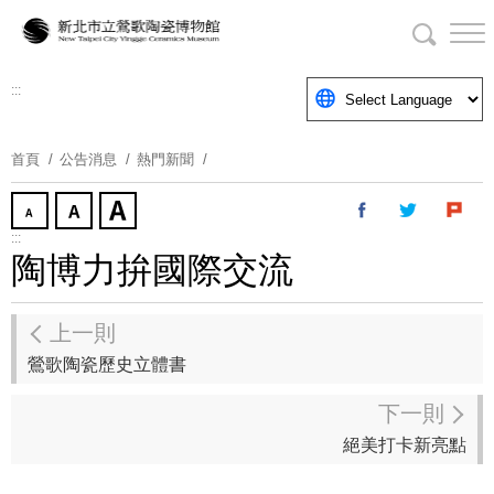
跳
到
主
要
:::
內
容
首頁
公告消息
熱門新聞
區
塊
:::
陶博力拚國際交流
上一則
鶯歌陶瓷歷史立體書
下一則
絕美打卡新亮點