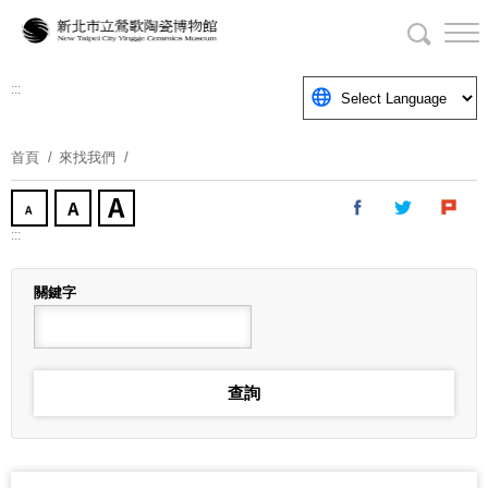
跳
到
主
要
:::
內
容
首頁
來找我們
區
塊
:::
關鍵字