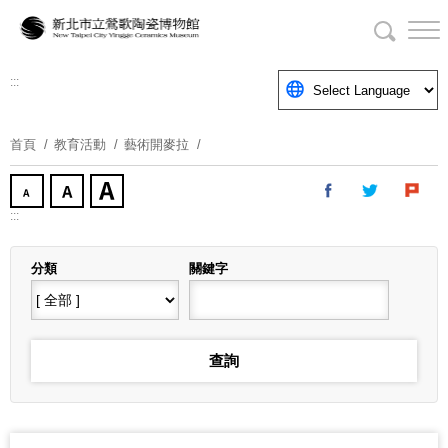
跳
到
主
要
:::
內
容
首頁
教育活動
藝術開麥拉
區
塊
:::
分類
關鍵字