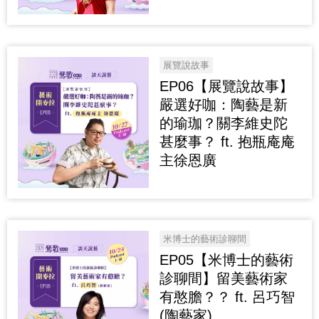
展覽說故事
EP06【展覽說故事】
嚴選好咖：陶藝是新
的瑜珈？關李維史陀
甚麼事？ ft. 抱瓶庵庵
主徐恩廣
米博士的藝術診聊間
EP05【米博士的藝術
診聊間】留美藝術家
有憨膽？？ ft. 呂巧智
(陶藝家)