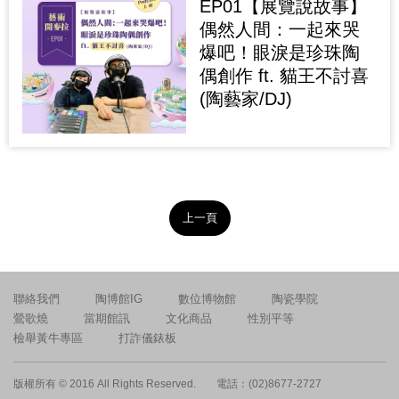
EP01【展覽說故事】
偶然人間：一起來哭
爆吧！眼淚是珍珠陶
偶創作 ft. 貓王不討喜
(陶藝家/DJ)
上一頁
聯絡我們
陶博館IG
數位博物館
陶瓷學院
鶯歌燒
當期館訊
文化商品
性別平等
檢舉黃牛專區
打詐儀錶板
版權所有 © 2016 All Rights Reserved.
電話：(02)8677-2727