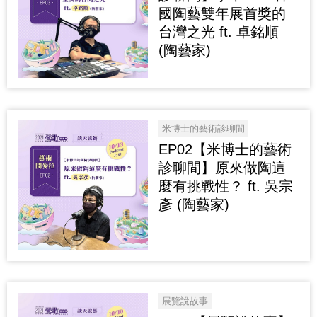
國陶藝雙年展首獎的
台灣之光 ft. 卓銘順
(陶藝家)
米博士的藝術診聊間
EP02【米博士的藝術
診聊間】原來做陶這
麼有挑戰性？ ft. 吳宗
彥 (陶藝家)
展覽說故事