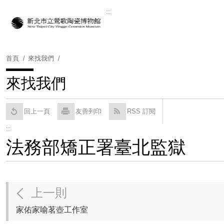
跳
:::
到
Powered by
Translate
主
要
內
首頁
來找我們
容
區
來找我們
塊
回上一頁
友善列印
RSS 訂閱
:::
法務部矯正署臺北監獄
上一則
家佑家喻茗壺工作室