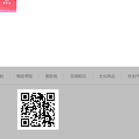
館
陶瓷學院
鶯歌燒
當期館訊
文化商品
性別